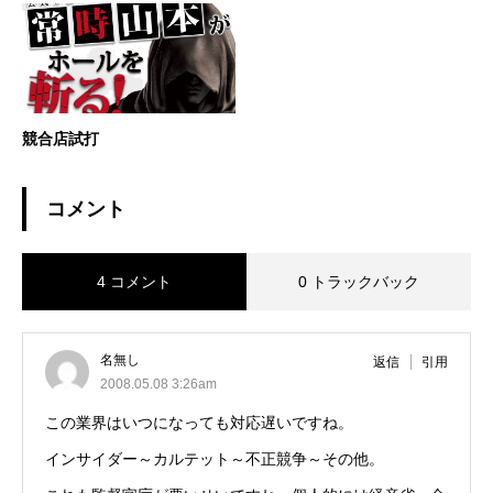
競合店試打
コメント
4 コメント
0 トラックバック
名無し
返信
引用
2008.05.08 3:26am
この業界はいつになっても対応遅いですね。
インサイダー～カルテット～不正競争～その他。