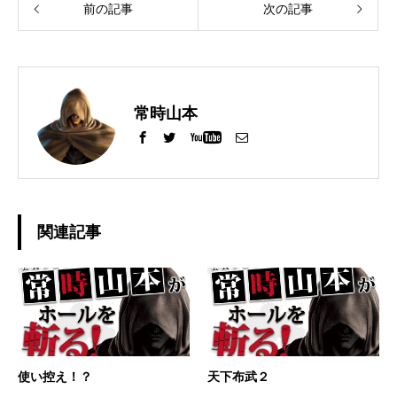
前の記事
次の記事
常時山本
関連記事
使い控え！？
天下布武２