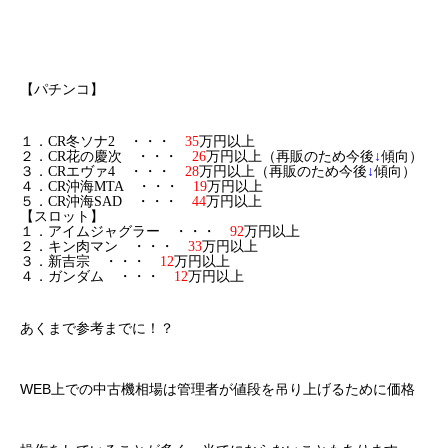
【パチンコ】
１．CR冬ソナ2 ・・・
35
万円以上
２．CR花の慶次 ・・・
26
万円以上（再販のため今後
↓
傾向）
３．CRエヴァ4 ・・・
28
万円以上（再販のため今後
↓
傾向）
４．CR沖海MTA ・・・
19
万円以上
５．CR沖海SAD ・・・
44
万円以上
【スロット】
１．アイムジャグラー ・・・
92
万円以上
２．キン肉マン ・・・
33
万円以上
３．新吉宗 ・・・
12
万円以上
４．ガンダム ・・・
12
万円以上
あくまで参考までに！？
WEB上での中古機相場は管理者が値段を吊り上げるために価格