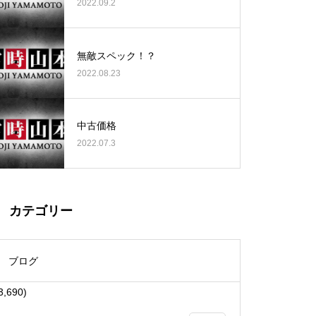
2022.09.2
無敵スペック！？
2022.08.23
大王天王台店様
中古価格
2022.07.3
物件視察
カテゴリー
ブログ
3,690)
物件視察①