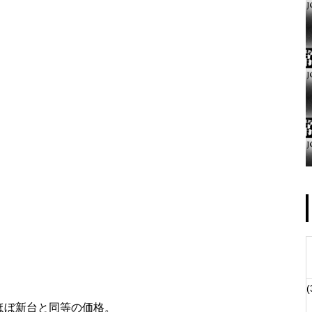
ゴールデンセンター様
物件視察
(
物件視察②
ほぼ新台と同等の価格。