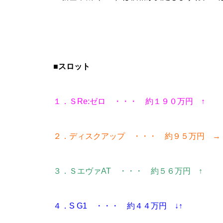
■スロット
物件視察
１．ＳRe:ゼロ ・・・ 約１９０万円 ↑
２．ディスクアップ ・・・ 約９５万円 →
新規出店
３．ＳエヴァAT ・・・ 約５６万円 ↑
４．S G1 ・・・ 約４４万円 ↓↑