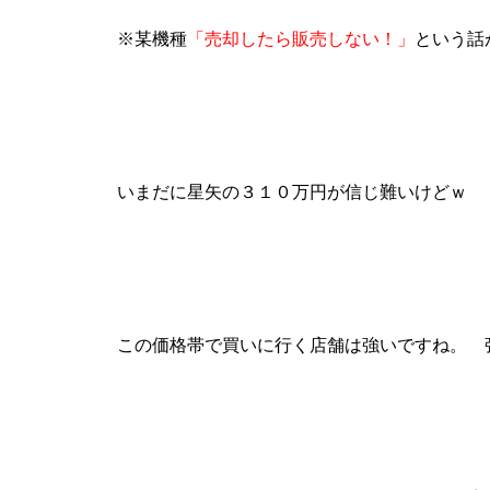
工事中
※某機種
「売却したら販売しない！」
という話
工事中
いまだに星矢の３１０万円が信じ難いけどｗ
この価格帯で買いに行く店舗は強いですね。 
工事中