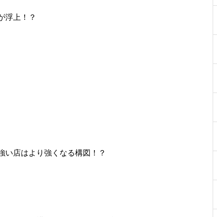
工事中
が浮上！？
工事中
強い店はより強くなる構図！？
工事中