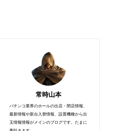
超獣スペック！？
S新鬼武者
常時山本
パチンコ業界のホールの出店・閉店情報、
最新情報や新台入替情報、設置機種から出
検定通過状況
玉情報情報がメインのブログです。たまに
毒吐きます。