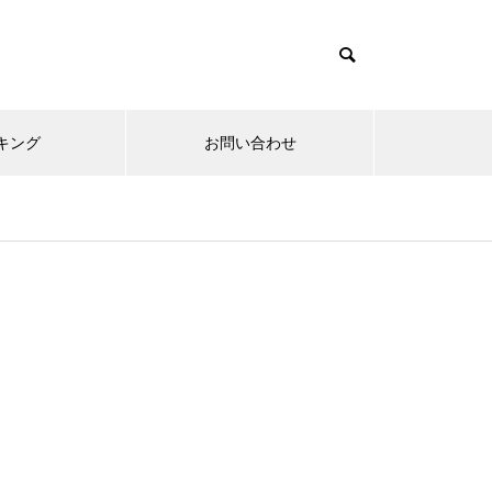
キング
お問い合わせ
リニューアルオープン
内覧会
メ
趣味
無敵スペック！？