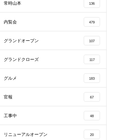
常時山本
136
内覧会
479
グランドオープン
107
物件視察
グランドクローズ
117
グルメ
183
物件視察
官報
67
工事中
48
リニューアルオープン
20