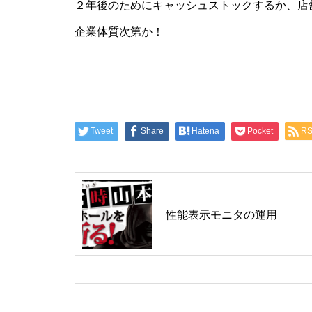
２年後のためにキャッシュストックするか、店
工事中
企業体質次第か！
Tweet
Share
Hatena
Pocket
R
グランドクローズ
性能表示モニタの運用
グランドクローズ