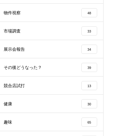
工事中
物件視察
48
市場調査
33
展示会報告
34
工事中
その後どうなった？
39
競合店試打
13
工事中
健康
30
趣味
65