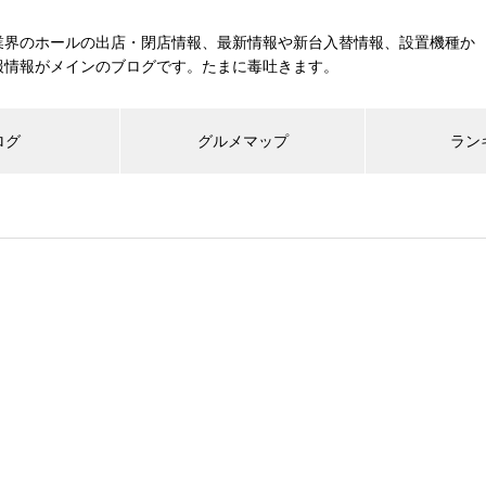
業界のホールの出店・閉店情報、最新情報や新台入替情報、設置機種か
報情報がメインのブログです。たまに毒吐きます。
ログ
グルメマップ
ラン
工事中
グランドクローズ
グランドオープン
展示会報告
市場調査
展示会報告
グル
スマスロ納期決定