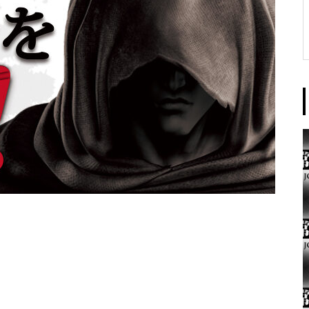
東京イースト様
パンドラ横須賀店様
大王天王台店様