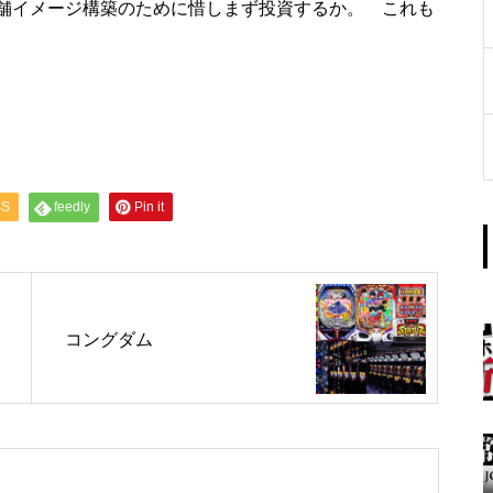
舗イメージ構築のために惜しまず投資するか。 これも
工事中
SS
feedly
Pin it
グランドクローズ
コングダム
グランドクローズ