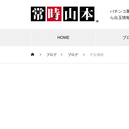
パチンコ
ら出玉情
HOME
ブ
ブログ
ブログ
中古価格
ブログ
常時山本
物件視察
競合店試打
中古価格