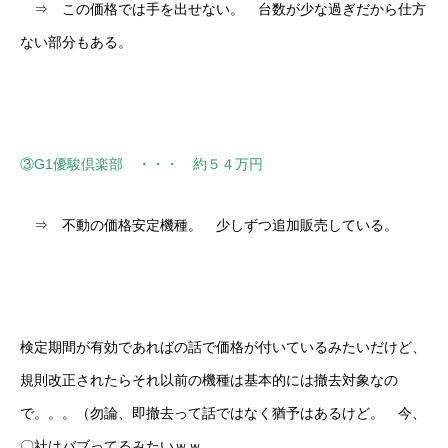
⇒ この価格では手を出せない。 台数が少な過ぎだから仕方
ない部分もある。
③G1優駿倶楽部 ・・・ 約５４万円
⇒ 不動の価格安定機種。 少しずつ追加販売している。
検定期間が有効であればの話で価格が付いているみたいだけど、
規則改正されたらそれ以前の機種は基本的には撤去対象なの
で。。。（勿論、即撤去って話ではなく猶予はあるけど。 今、
〇社はバブってるみたいｗｗ