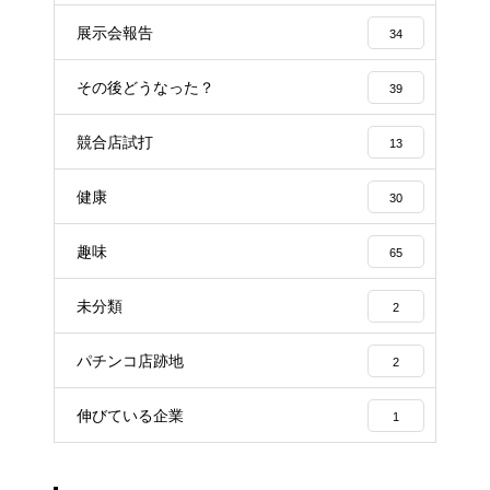
展示会報告
34
その後どうなった？
39
競合店試打
13
健康
30
趣味
65
未分類
2
パチンコ店跡地
2
伸びている企業
1