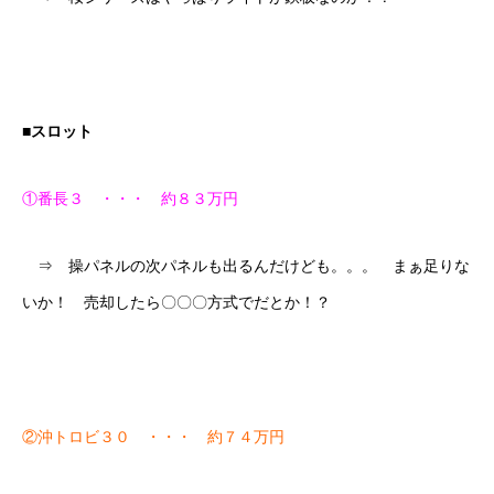
■スロット
①番長３ ・・・ 約８３万円
⇒ 操パネルの次パネルも出るんだけども。。。 まぁ足りな
いか！ 売却したら〇〇〇方式でだとか！？
②沖トロビ３０ ・・・ 約７４万円