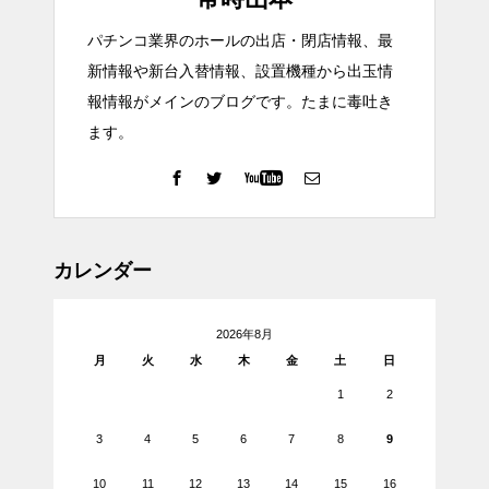
パチンコ業界のホールの出店・閉店情報、最
新情報や新台入替情報、設置機種から出玉情
報情報がメインのブログです。たまに毒吐き
ます。
カレンダー
2026年8月
月
火
水
木
金
土
日
1
2
3
4
5
6
7
8
9
10
11
12
13
14
15
16