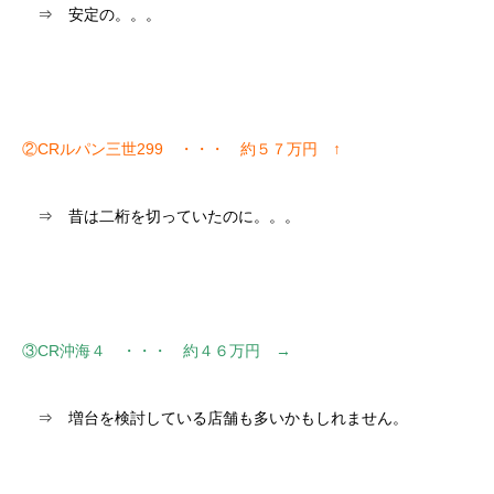
⇒ 安定の。。。
②CRルパン三世299 ・・・ 約５７万円 ↑
⇒ 昔は二桁を切っていたのに。。。
③CR沖海４ ・・・ 約４６万円 →
⇒ 増台を検討している店舗も多いかもしれません。