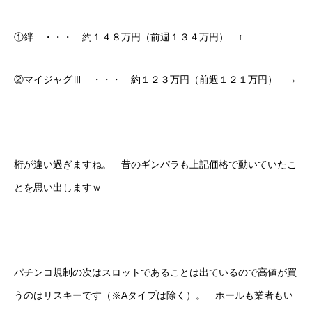
①絆 ・・・ 約１４８万円（前週１３４万円） ↑
②マイジャグⅢ ・・・ 約１２３万円（前週１２１万円） →
桁が違い過ぎますね。 昔のギンパラも上記価格で動いていたこ
とを思い出しますｗ
パチンコ規制の次はスロットであることは出ているので高値が買
うのはリスキーです（※Aタイプは除く）。 ホールも業者もい