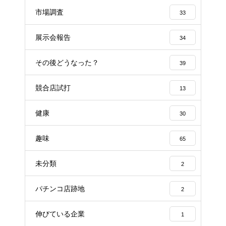
市場調査
33
展示会報告
34
その後どうなった？
39
競合店試打
13
健康
30
趣味
65
未分類
2
パチンコ店跡地
2
伸びている企業
1