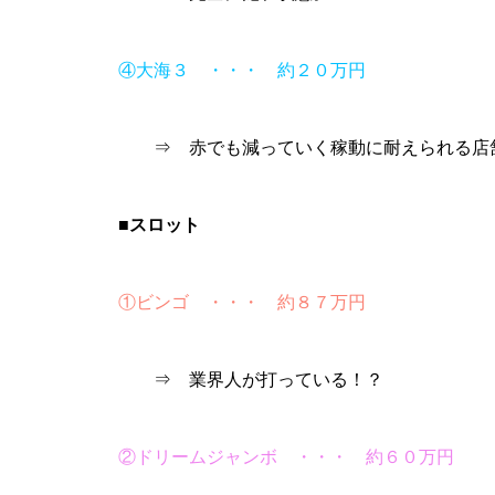
④大海３ ・・・ 約２０万円
⇒ 赤でも減っていく稼動に耐えられる店
物件視察
■スロット
①ビンゴ ・・・ 約８７万円
新規出店
⇒ 業界人が打っている！？
②ドリームジャンボ ・・・ 約６０万円