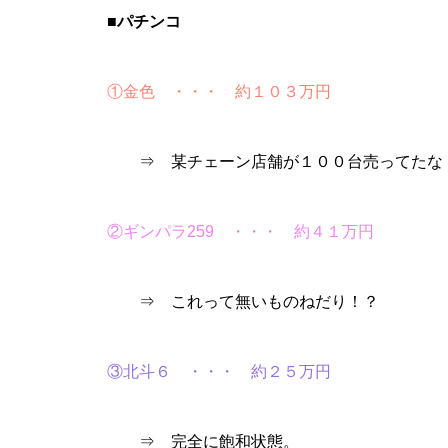
■パチンコ
①金色 ・・・ 約１０３万円
パンドラ横須賀店様
⇒ 某チェーン店舗が１００台売ってたな
②ギンパラ259 ・・・ 約４１万円
物件視察
⇒ これって無いものねだり！？
③北斗６ ・・・ 約２５万円
物件視察③
⇒ 完全に飽和状態。