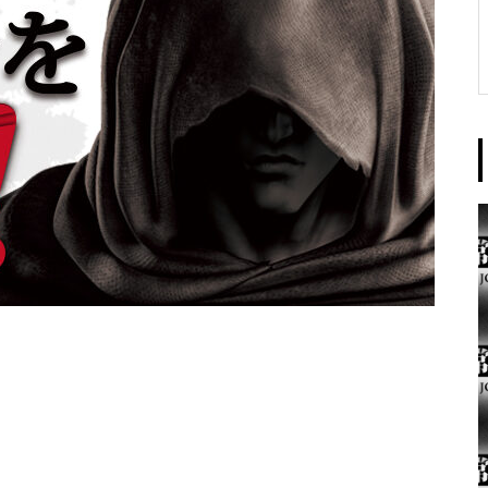
東京イースト様
パンドラ横須賀店様
大王天王台店様