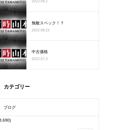
2022.09.2
無敵スペック！？
2022.08.23
大王天王台店様
中古価格
2022.07.3
物件視察
カテゴリー
ブログ
3,690)
物件視察①