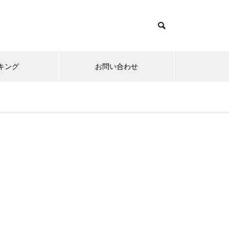
キング
お問い合わせ
リニューアルオープン
内覧会
メ
趣味
無敵スペック！？