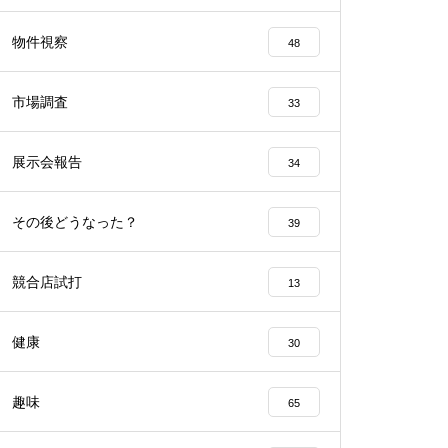
工事中
物件視察
48
市場調査
33
展示会報告
34
工事中
その後どうなった？
39
競合店試打
13
工事中
健康
30
趣味
65