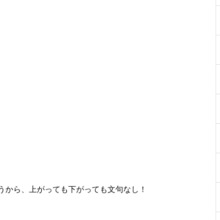
工事中
工事中
工事中
うから、上がっても下がっても文句なし！