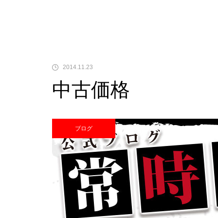
中古価格
2014.11.23
中古価格
Pサラリーマン金太郎
ブログ
検定通過状況