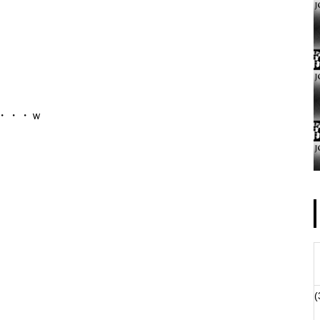
ゴールデンセンター様
・・・ｗ
物件視察
(
物件視察②