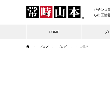
パチンコ
ら出玉情
HOME
ブ
ブログ
ブログ
中古価格
ブログ
常時山本
物件視察
競合店試打
中古価格