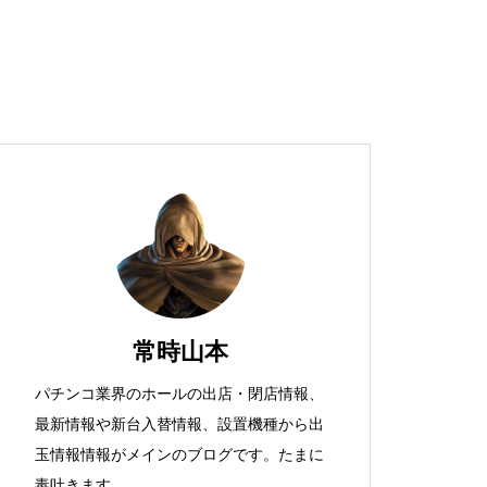
超獣スペック！？
S新鬼武者
常時山本
パチンコ業界のホールの出店・閉店情報、
最新情報や新台入替情報、設置機種から出
検定通過状況
玉情報情報がメインのブログです。たまに
毒吐きます。