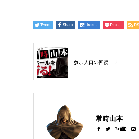
工事中
Tweet
Share
Hatena
Pocket
R
グランドクローズ
参加人口の回復！？
グランドクローズ
常時山本