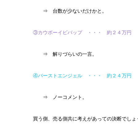
工事中
⇒ 台数が少ないだけかと。
③カウボーイビバップ ・・・ 約２４万円
工事中
⇒ 解りづらいの一言。
④バーストエンジェル ・・・ 約２４万円
⇒ ノーコメント。
工事中
買う側、売る側共に考えがあっての決断でしょ