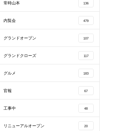
常時山本
136
内覧会
479
グランドオープン
107
物件視察
グランドクローズ
117
グルメ
183
物件視察
官報
67
工事中
48
リニューアルオープン
20