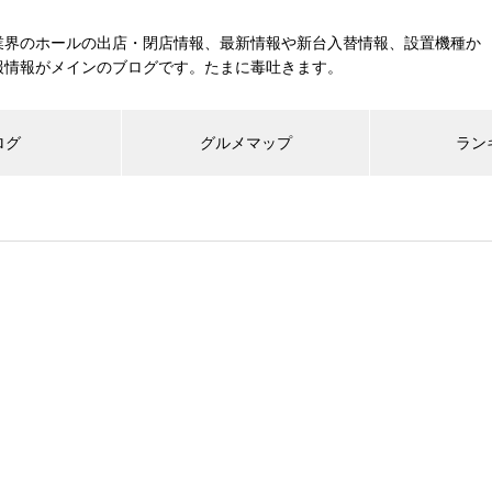
業界のホールの出店・閉店情報、最新情報や新台入替情報、設置機種か
報情報がメインのブログです。たまに毒吐きます。
ログ
グルメマップ
ラン
工事中
グランドクローズ
グランドオープン
展示会報告
市場調査
展示会報告
グル
スマスロ納期決定