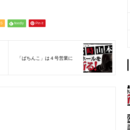
工事中
SS
feedly
Pin it
グランドクローズ
「ぱちんこ」は４号営業に
グランドクローズ