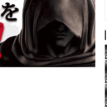
東京イースト様
パンドラ横須賀店様
大王天王台店様