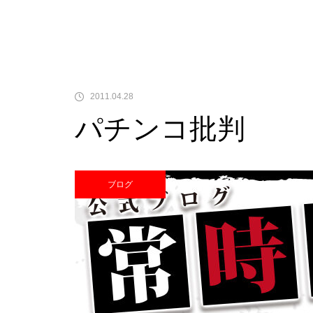
中古価格
2011.04.28
パチンコ批判
Pサラリーマン金太郎
ブログ
検定通過状況