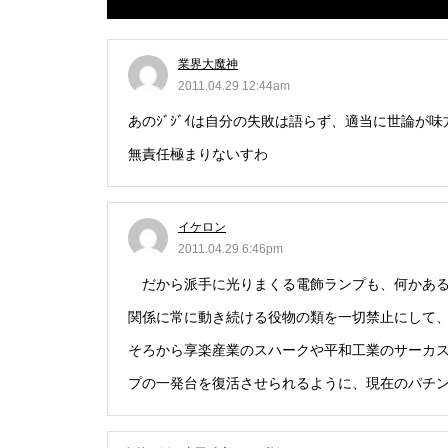
グランドクローズ
業界大魔神
2011.04.29 12:44am
あのｼﾞｼﾞｲは自分の失敗は語らず、適当に世論が
無責任極まりないすわ
グランドクローズ
イケロン
2011.04.29 6:46pm
だから派手に光りまくる電飾ランプも、何かある
関係に常に動き続ける役物の類を一切禁止にして、
そろから享楽産業のスハークや平和工業のサーカ
グランドオープン
プの一発台を復活させられるように、現在のパチ