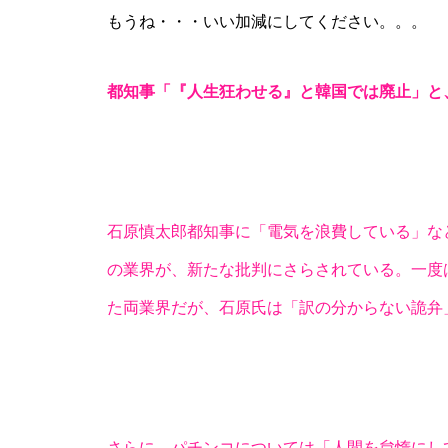
もうね・・・いい加減にしてください。。。
都知事「『人生狂わせる』と韓国では廃止」と
パンドラ横須賀店様
石原慎太郎都知事に「電気を浪費している」な
の業界が、新たな批判にさらされている。一度
物件視察
た両業界だが、石原氏は「訳の分からない詭弁
物件視察③
さらに、パチンコについては「人間を怠惰にし