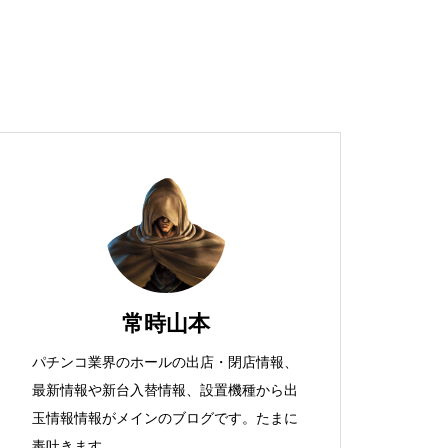
超獣スペック！？
S新鬼武者
常時山本
パチンコ業界のホールの出店・閉店情報、
最新情報や新台入替情報、設置機種から出
検定通過状況
玉情報情報がメインのブログです。たまに
毒吐きます。