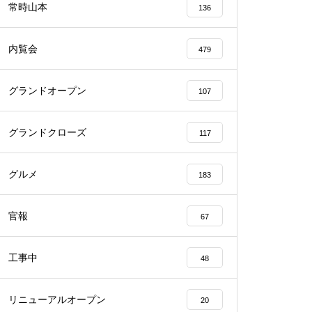
常時山本
136
内覧会
479
グランドオープン
107
物件視察
グランドクローズ
117
グルメ
183
物件視察
官報
67
工事中
48
リニューアルオープン
20