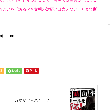
ることを「誇るべき文明の対応とは言えない」とまで断
 _ )m
物件視察
SS
feedly
Pin it
物件視察
カマかけられた！？