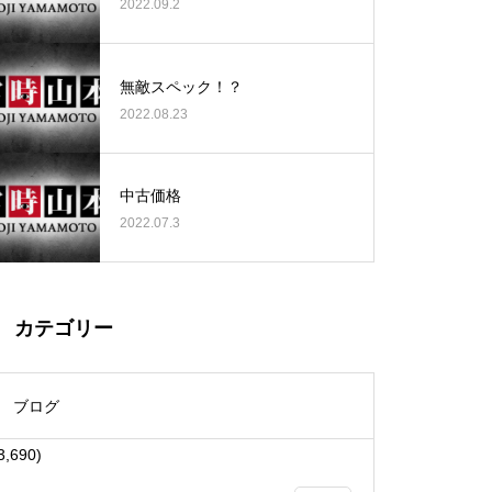
2022.09.2
無敵スペック！？
2022.08.23
大王天王台店様
中古価格
2022.07.3
物件視察
カテゴリー
ブログ
3,690)
物件視察①