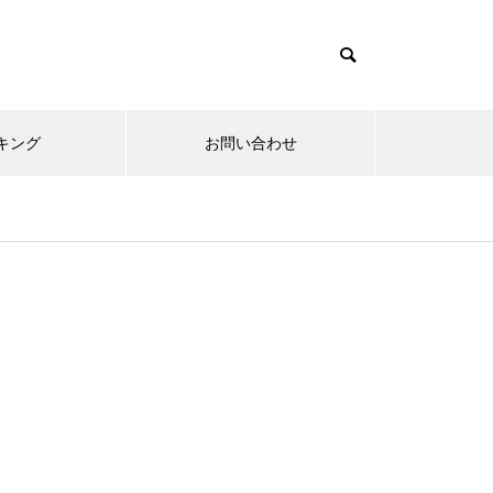
キング
お問い合わせ
リニューアルオープン
内覧会
メ
趣味
無敵スペック！？