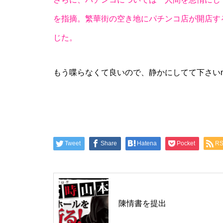
を指摘。繁華街の空き地にパチンコ店が開店す
じた。
もう喋らなくて良いので、静かにしてて下さいm(_
物件視察
Tweet
Share
Hatena
Pocket
R
新規出店
陳情書を提出