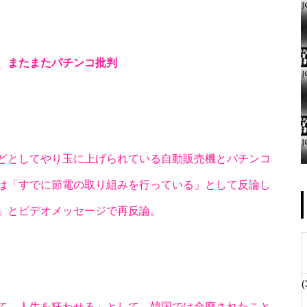
、またまたパチンコ批判
ゴールデンセンター様
どとしてやり玉に上げられている自動販売機とパチンコ
は「すでに節電の取り組みを行っている」として反論し
物件視察
」とビデオメッセージで再反論。
(
物件視察②
て、人生を狂わせる」として、韓国では全廃されたこと