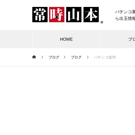
パチンコ
ら出玉情
HOME
ブ
ブログ
ブログ
パチンコ批判
ブログ
常時山本
物件視察
競合店試打
中古価格