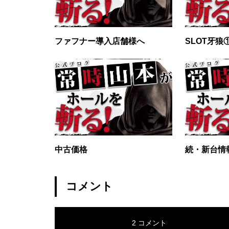
工事中
ファフナー導入店舗様へ
SLOT牙狼
グランドクローズ
中古価格
続・新台情
グランドクローズ
コメント
2 コメント