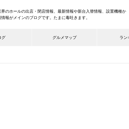
業界のホールの出店・閉店情報、最新情報や新台入替情報、設置機種か
報情報がメインのブログです。たまに毒吐きます。
ログ
グルメマップ
ラン
工事中
グランドクローズ
グランドオープン
展示会報告
市場調査
展示会報告
グル
スマスロ納期決定