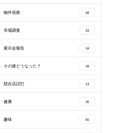
工事中
物件視察
48
市場調査
33
展示会報告
34
工事中
その後どうなった？
39
競合店試打
13
工事中
健康
30
趣味
65