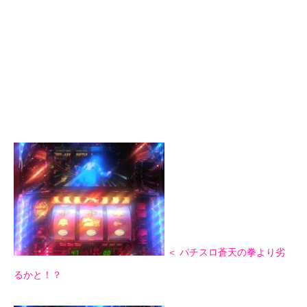
＜ パチスロ蒼天の拳より劣
るかと！？