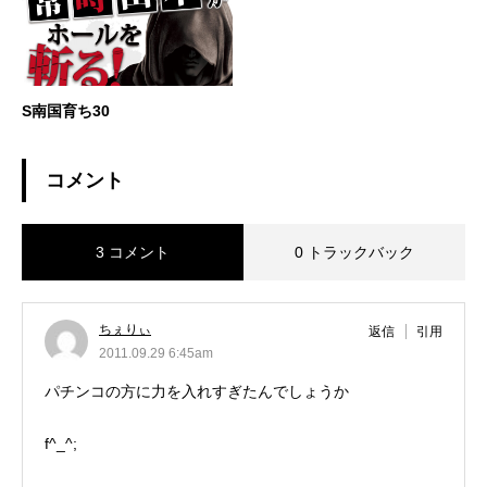
S南国育ち30
コメント
3 コメント
0 トラックバック
ちぇりぃ
返信
引用
2011.09.29 6:45am
パチンコの方に力を入れすぎたんでしょうか
f^_^;