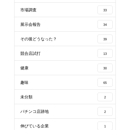
市場調査
33
展示会報告
34
その後どうなった？
39
競合店試打
13
健康
30
趣味
65
未分類
2
パチンコ店跡地
2
伸びている企業
1