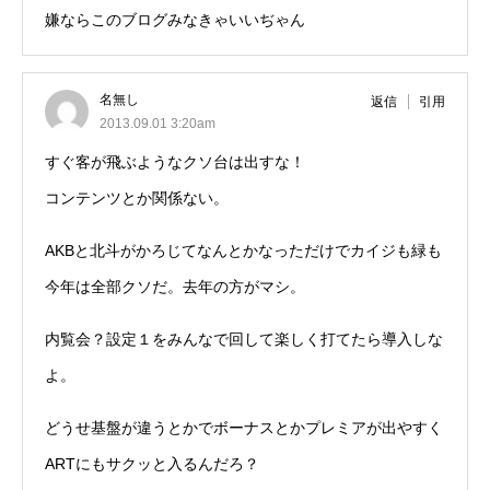
嫌ならこのブログみなきゃいいぢゃん
名無し
返信
引用
2013.09.01 3:20am
すぐ客が飛ぶようなクソ台は出すな！
コンテンツとか関係ない。
AKBと北斗がかろじてなんとかなっただけでカイジも緑も
今年は全部クソだ。去年の方がマシ。
内覧会？設定１をみんなで回して楽しく打てたら導入しな
よ。
どうせ基盤が違うとかでボーナスとかプレミアが出やすく
ARTにもサクッと入るんだろ？