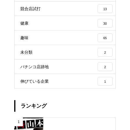
競合店試打
13
健康
30
趣味
65
未分類
2
パチンコ店跡地
2
伸びている企業
1
ランキング
1