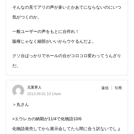
そんなの見てアリの声が多いとかあてにならないのにいつ
気がつくのか。
一般ユーザーの声をもとに台作れ！
版権じゃなく細部がいいからウケるんだよ。
クソ台ばっかりでホールの台がコロコロ変わってうんざり
だ。
元業界人
返信
引用
2013.09.01 10:14am
＞丸さん
>エウレカの納期が11/4で化物語10/6
化物語発売してから展示会してたら間に合う訳ないでしょ