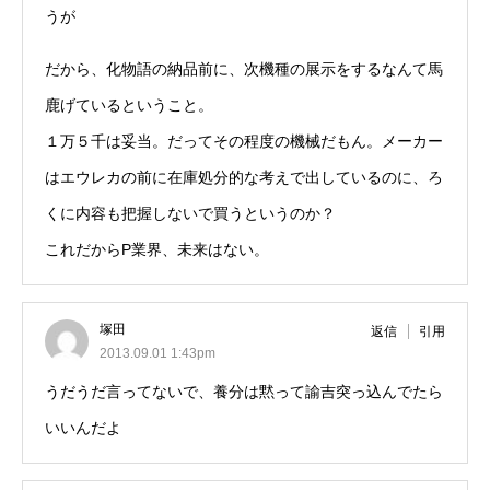
うが
だから、化物語の納品前に、次機種の展示をするなんて馬
鹿げているということ。
１万５千は妥当。だってその程度の機械だもん。メーカー
はエウレカの前に在庫処分的な考えで出しているのに、ろ
くに内容も把握しないで買うというのか？
これだからP業界、未来はない。
塚田
返信
引用
2013.09.01 1:43pm
うだうだ言ってないで、養分は黙って諭吉突っ込んでたら
いいんだよ