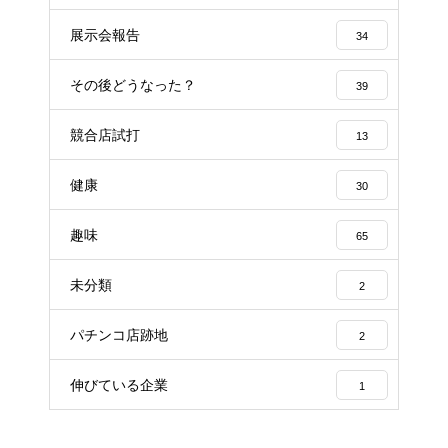
展示会報告
34
その後どうなった？
39
競合店試打
13
健康
30
趣味
65
未分類
2
パチンコ店跡地
2
伸びている企業
1