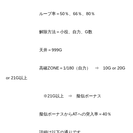
ループ率＝50％、66％、80％
解除方法＝小役、自力、G数
天井＝999G
高確ZONE＝1/180（自力） ⇒ 10G or 20G
or 21G以上
※21G以上 ⇒ 擬似ボーナス
擬似ボーナスからATへの突入率＝40％
詳細は以下の通りです。