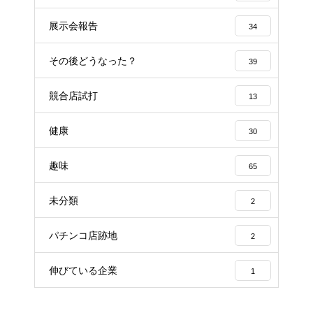
展示会報告
34
その後どうなった？
39
競合店試打
13
健康
30
趣味
65
未分類
2
パチンコ店跡地
2
伸びている企業
1