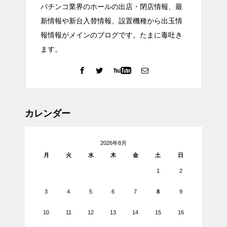
パチンコ業界のホールの出店・閉店情報、最
新情報や新台入替情報、設置機種から出玉情
報情報がメインのブログです。たまに毒吐き
ます。
カレンダー
2026年8月
月
火
水
木
金
土
日
1
2
3
4
5
6
7
8
9
10
11
12
13
14
15
16