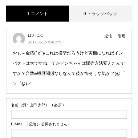
1 コメント
0 トラックバック
ばぶばぶ
返信
引用
2012.06.15 9:46pm
おぉ～金箔(ﾟoﾟ)/これは模型だろうけど実機になればイン
パクトは大ですね、てかドンちゃんは販売方法変えたんで
すか？台数&機歴関係なしなんて後が怖そうな気がヾ(@゜
▽゜@)ノ
名前（例：山田 太郎）
( 必須 )
E-MAIL
( 必須 ) - 公開されません -