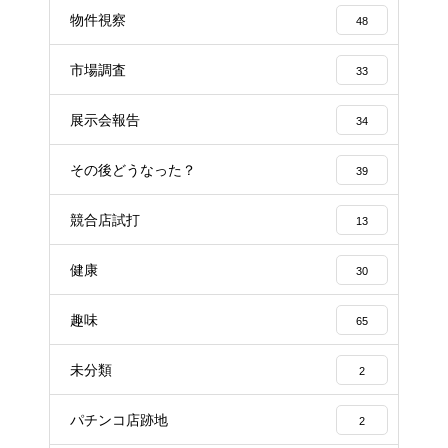
物件視察
48
市場調査
33
展示会報告
34
その後どうなった？
39
競合店試打
13
健康
30
趣味
65
未分類
2
パチンコ店跡地
2