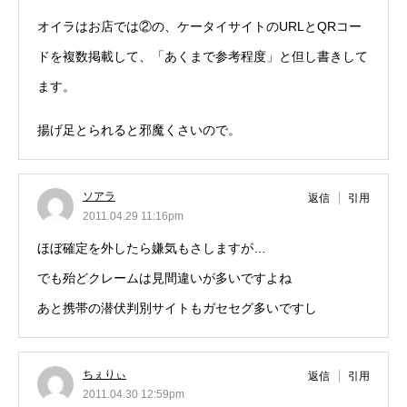
オイラはお店では②の、ケータイサイトのURLとQRコー
ドを複数掲載して、「あくまで参考程度」と但し書きして
ます。
揚げ足とられると邪魔くさいので。
ソアラ
返信
引用
2011.04.29 11:16pm
ほぼ確定を外したら嫌気もさしますが…
でも殆どクレームは見間違いが多いですよね
あと携帯の潜伏判別サイトもガセセグ多いですし
ちぇりぃ
返信
引用
2011.04.30 12:59pm