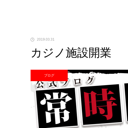
中古価格
2019.03.31
カジノ施設開業
Pサラリーマン金太郎
ブログ
検定通過状況