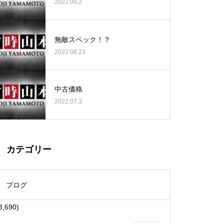
2022.09.2
無敵スペック！？
2022.08.23
大王天王台店様
中古価格
2022.07.3
物件視察
カテゴリー
ブログ
3,690)
物件視察①