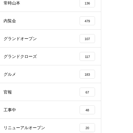
常時山本
136
内覧会
479
グランドオープン
107
物件視察
グランドクローズ
117
グルメ
183
物件視察
官報
67
工事中
48
リニューアルオープン
20