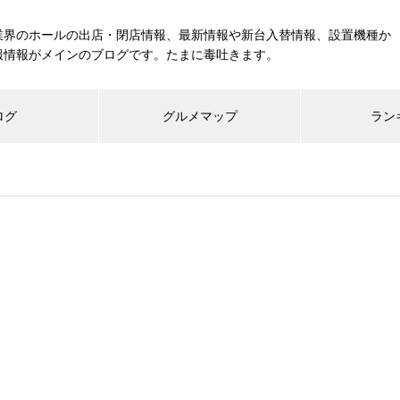
業界のホールの出店・閉店情報、最新情報や新台入替情報、設置機種か
報情報がメインのブログです。たまに毒吐きます。
ログ
グルメマップ
ラン
工事中
グランドクローズ
グランドオープン
展示会報告
市場調査
展示会報告
グル
スマスロ納期決定