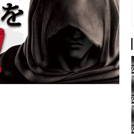
東京イースト様
パンドラ横須賀店様
大王天王台店様