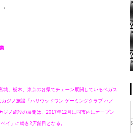
。。
ゴールデンセンター様
業
物件視察
宮城、栃木、東京の各県でチェーン展開しているベガス
なカジノ施設「ハリウッドワン ゲーミングクラブ ハノ
ジノ施設の展開は、2017年12月に同市内にオープン
(
ンベイ」に続き2店舗目となる。
物件視察②