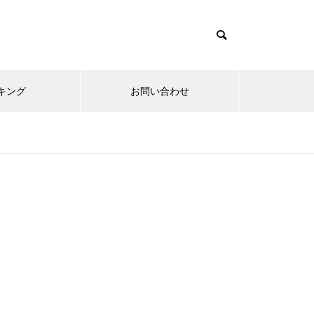
キング
お問い合わせ
リニューアルオープン
内覧会
メ
趣味
無敵スペック！？