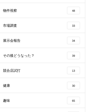
工事中
物件視察
48
市場調査
33
展示会報告
34
工事中
その後どうなった？
39
競合店試打
13
工事中
健康
30
趣味
65