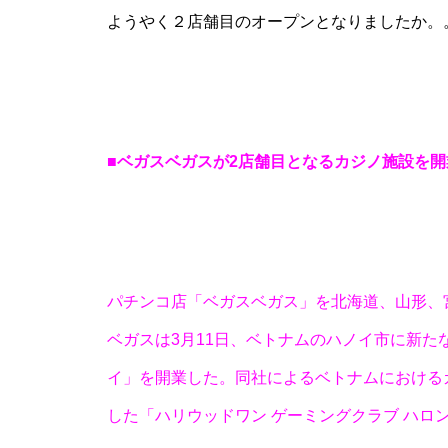
ようやく２店舗目のオープンとなりましたか。
パンドラ横須賀店様
■ベガスベガスが2店舗目となるカジノ施設を開
物件視察
パチンコ店「ベガスベガス」を北海道、山形、
ベガスは3月11日、ベトナムのハノイ市に新た
イ」を開業した。同社によるベトナムにおけるカ
した「ハリウッドワン ゲーミングクラブ ハロ
物件視察③