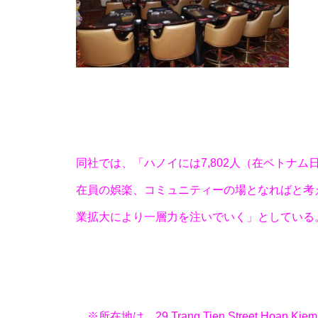
工事中
工事中
同社では、「ハノイには7,802人（在ベトナ
在員の娯楽、コミュニティーの場となればと考
業拡大により一層力を注いでいく」としている
工事中
※所在地は、29 Trang Tien Street,Hoan Kiem Di