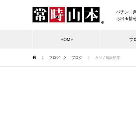
パチンコ
ら出玉情
HOME
ブ
ブログ
ブログ
カジノ施設開業
ブログ
常時山本
物件視察
競合店試打
中古価格