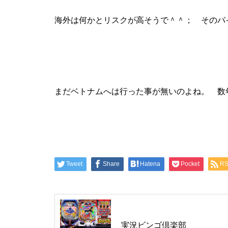
海外は何かとリスクが高そうで＾＾； そのパ
グランドクローズ
まだベトナムへは行った事が無いのよね。 数
グランドクローズ
Tweet
Share
Hatena
Pocket
R
グランドオープン
実況ビンゴ倶楽部