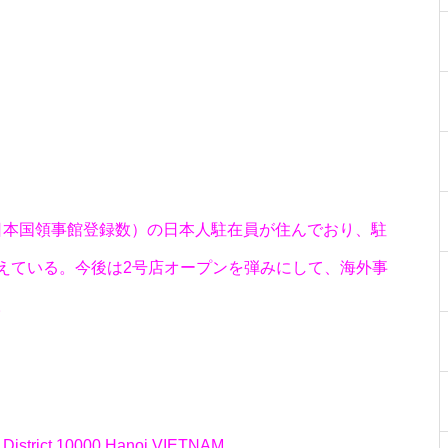
工事中
工事中
ム日本国領事館登録数）の日本人駐在員が住んでおり、駐
えている。今後は2号店オープンを弾みにして、海外事
。
工事中
strict,10000 Hanoi,VIETNAM