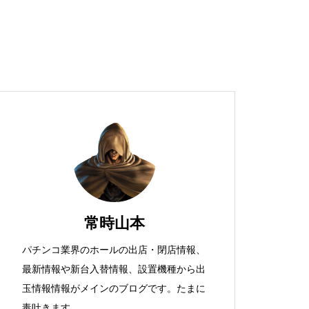
超獣スペック！？
S新鬼武者
常時山本
パチンコ業界のホールの出店・閉店情報、
最新情報や新台入替情報、設置機種から出
検定通過状況
玉情報情報がメインのブログです。たまに
毒吐きます。