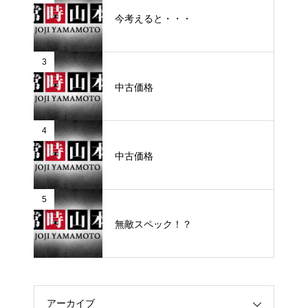
今考えると・・・
3
中古価格
4
中古価格
5
無敵スペック！？
アーカイブ