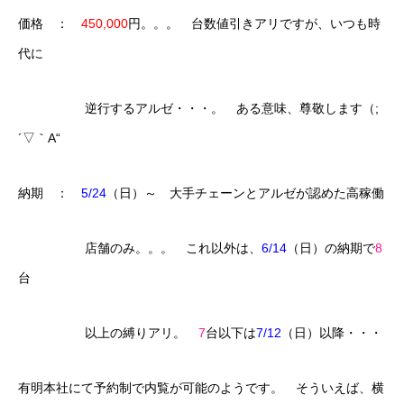
価格 ：
450,000
円。。。 台数値引きアリですが、いつも時
代に
逆行するアルゼ・・・。 ある意味、尊敬します（;
´▽｀A“
納期 ：
5/24
（日）～ 大手チェーンとアルゼが認めた高稼働
店舗のみ。。。 これ以外は、
6/14
（日）の納期で
8
台
以上の縛りアリ。
7
台以下は
7/12
（日）以降・・・
有明本社にて予約制で内覧が可能のようです。 そういえば、横