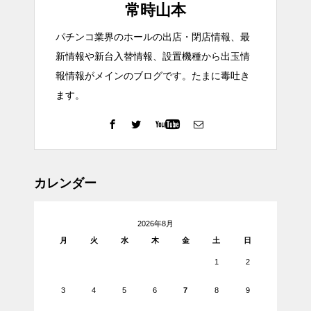
常時山本
パチンコ業界のホールの出店・閉店情報、最
新情報や新台入替情報、設置機種から出玉情
報情報がメインのブログです。たまに毒吐き
ます。
カレンダー
2026年8月
月
火
水
木
金
土
日
1
2
3
4
5
6
7
8
9