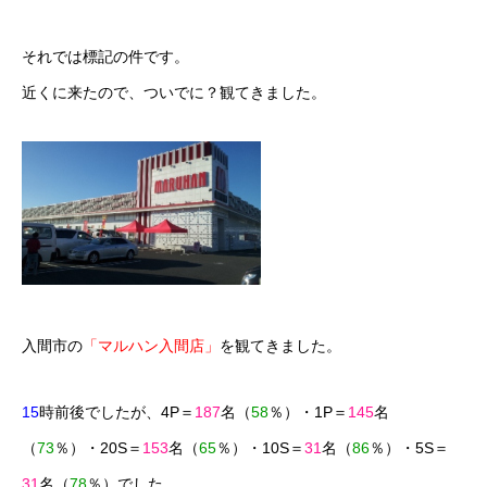
それでは標記の件です。
近くに来たので、ついでに？観てきました。
入間市の
「マルハン入間店」
を観てきました。
15
時前後でしたが、4P＝
187
名（
58
％）・1P＝
145
名
（
73
％）・20S＝
153
名（
65
％）・10S＝
31
名（
86
％）・5S＝
31
名（
78
％）でした。