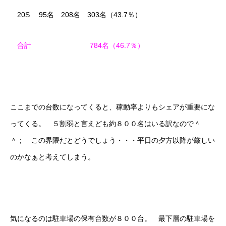
20S 95名 208名 303名（43.7％）
合計 784名（46.7％）
ここまでの台数になってくると、稼動率よりもシェアが重要にな
ってくる。 ５割弱と言えども約８００名はいる訳なので＾
＾； この界隈だとどうでしょう・・・平日の夕方以降が厳しい
のかなぁと考えてしまう。
気になるのは駐車場の保有台数が８００台。 最下層の駐車場を