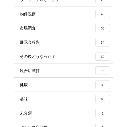
20
物件視察
48
市場調査
33
展示会報告
34
その後どうなった？
39
競合店試打
13
健康
30
趣味
65
未分類
2