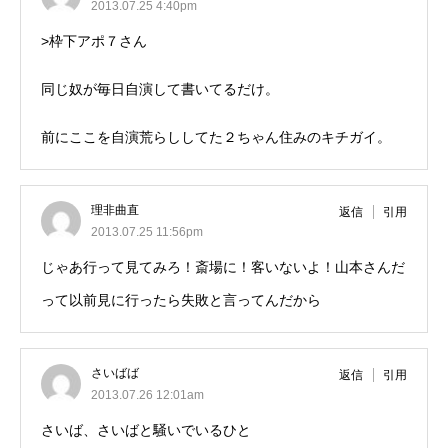
2013.07.25 4:40pm
>枠下アポ７さん
同じ奴が毎日自演して書いてるだけ。
前にここを自演荒らししてた２ちゃん住みのキチガイ。
理非曲直
返信
引用
2013.07.25 11:56pm
じゃあ行って見てみろ！斎場に！客いないよ！山本さんだ
って以前見に行ったら失敗と言ってんだから
さいばば
返信
引用
2013.07.26 12:01am
さいば、さいばと騒いでいるひと