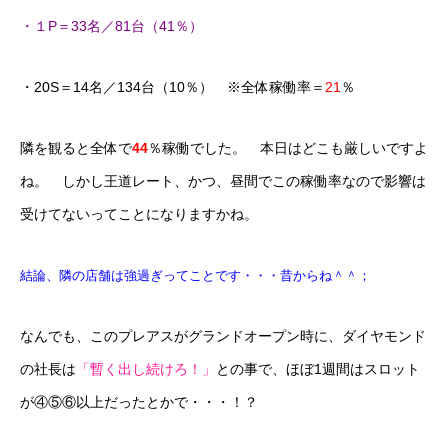
・１P＝33名／81台（41％）
・20S＝14名／134台（10％） ※全体稼働率＝
21
％
隣を観ると全体で
44
％稼働でした。 本日はどこも厳しいですよ
ね。 しかし王道レート、かつ、昼間でこの稼働率なので影響は
受けてないってことになりますかね。
結論、隣の店舗は強過ぎってことです・・・昔からね＾＾；
なんでも、このプレアスがグランドオープン時に、ダイヤモンド
の社長は
「暫く出し続けろ！」
との事で、ほぼ1週間はスロット
が④⑤⑥以上だったとかで・・・！？