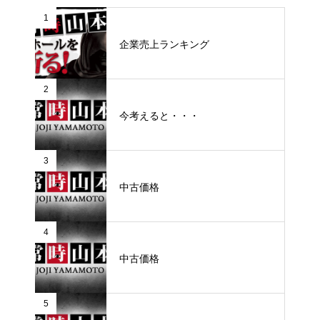
1
企業売上ランキング
2
今考えると・・・
3
中古価格
4
中古価格
5