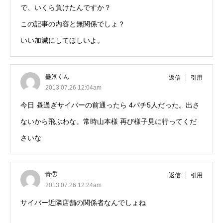
で、いくら負けたんですか？
この記事の内容と無関係でしょ？
いい加減にしてほしいよ。
蠱笊くん
返信
引用
2013.07.26 12:04am
今日 昼過ぎサイバーの前通ったら 4パチ5人だった。出さ
ないから飛ぶわな。常時山本様 再び様子見に行ってくだ
さいな
青⑦
返信
引用
2013.07.26 12:24am
サイバー近隣店舗の関係者なんでしょね