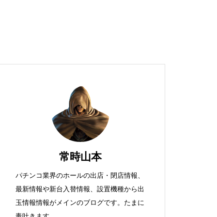
超獣スペック！？
S新鬼武者
常時山本
パチンコ業界のホールの出店・閉店情報、
最新情報や新台入替情報、設置機種から出
検定通過状況
玉情報情報がメインのブログです。たまに
毒吐きます。