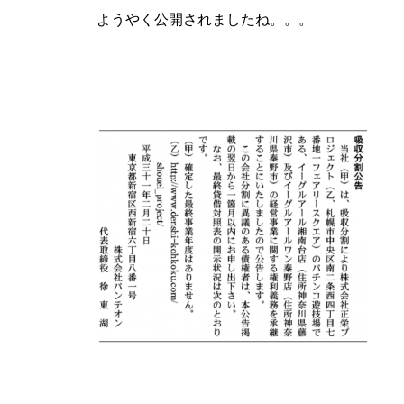
ようやく公開されましたね。。。
パンドラ横須賀店様
物件視察
物件視察③