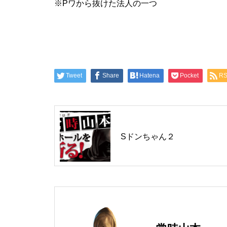
※Pワから抜けた法人の一つ
工事中
Tweet
Share
Hatena
Pocket
R
工事中
Sドンちゃん２
工事中