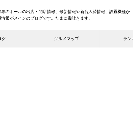
業界のホールの出店・閉店情報、最新情報や新台入替情報、設置機種か
報情報がメインのブログです。たまに毒吐きます。
ログ
グルメマップ
ラン
工事中
グランドクローズ
グランドオープン
展示会報告
市場調査
展示会報告
グル
スマスロ納期決定