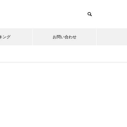
キング
お問い合わせ
リニューアルオープン
内覧会
メ
趣味
無敵スペック！？