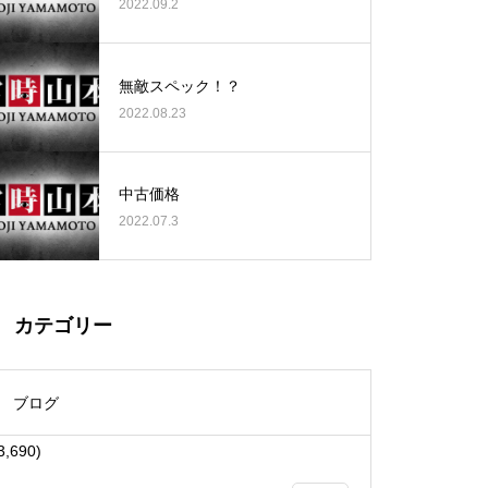
2022.09.2
無敵スペック！？
2022.08.23
大王天王台店様
中古価格
2022.07.3
物件視察
カテゴリー
ブログ
3,690)
物件視察①