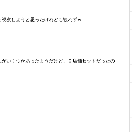
を視察しようと思ったけれども観れずｗ
物件視察
人がいくつかあったようだけど、２店舗セットだったの
物件視察