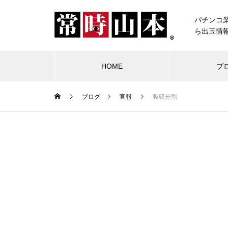
パチンコ
ら出玉情
HOME
ブ
ブログ
官報
吸収分割
ブログ
常時山本
物件視察
競合店試打
中古価格