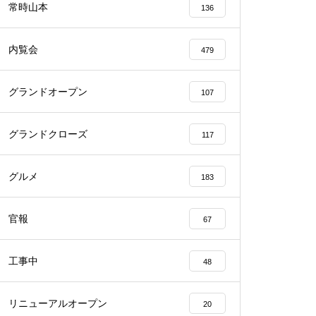
常時山本
136
内覧会
479
グランドオープン
107
物件視察
グランドクローズ
117
グルメ
183
物件視察
官報
67
工事中
48
リニューアルオープン
20