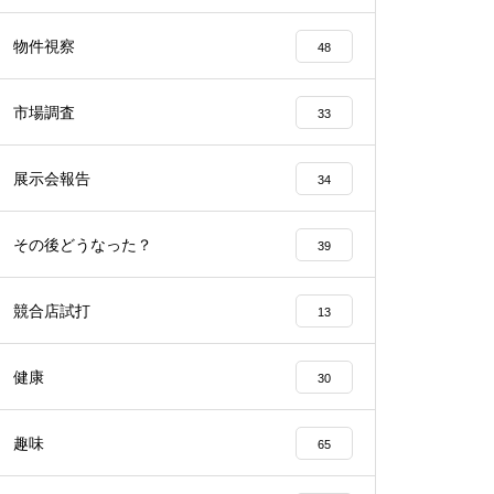
工事中
物件視察
48
市場調査
33
展示会報告
34
工事中
その後どうなった？
39
競合店試打
13
工事中
健康
30
趣味
65