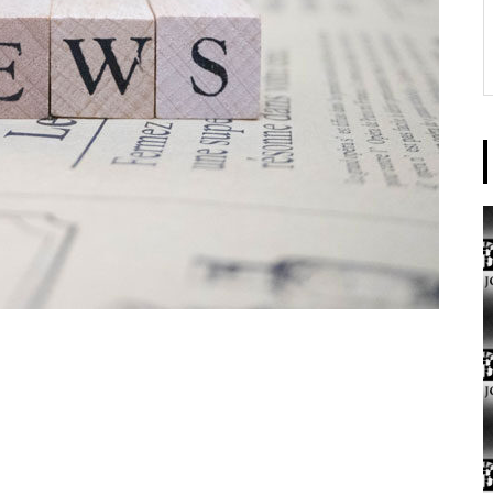
東京イースト様
パンドラ横須賀店様
大王天王台店様