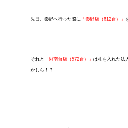
先日、秦野へ行った際に
「秦野店（612台）」
物件視察
それと
「湘南台店（572台）」
は札を入れた法
かしら！？
新規出店