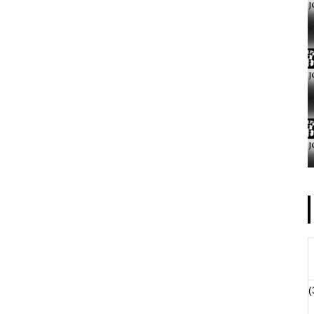
ゴールデンセンター様
物件視察
(
物件視察②