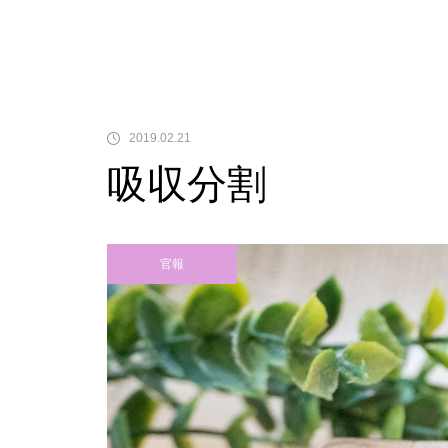
中古価格
2019.02.21
吸収分割
Pサラリーマン金太郎
官報
検定通過状況