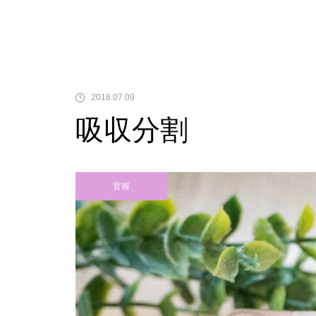
中古価格
2018.07.09
吸収分割
Pサラリーマン金太郎
官報
検定通過状況