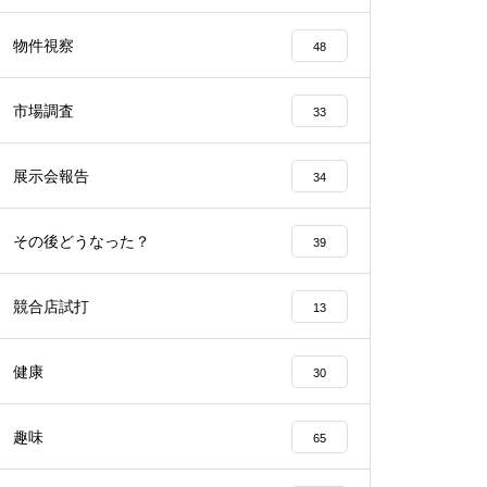
工事中
物件視察
48
市場調査
33
展示会報告
34
工事中
その後どうなった？
39
競合店試打
13
工事中
健康
30
趣味
65