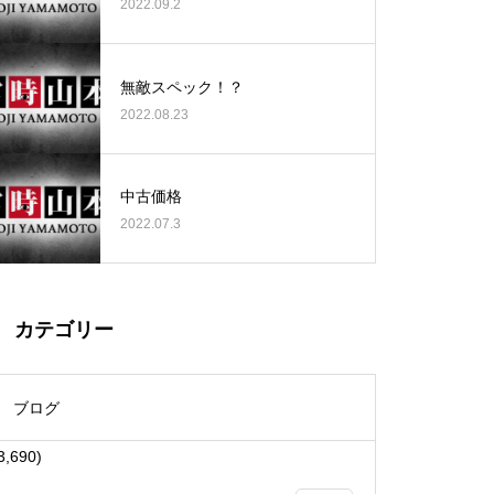
2022.09.2
無敵スペック！？
2022.08.23
大王天王台店様
中古価格
2022.07.3
物件視察
カテゴリー
ブログ
3,690)
物件視察①