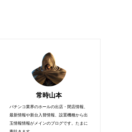
超獣スペック！？
S新鬼武者
常時山本
パチンコ業界のホールの出店・閉店情報、
最新情報や新台入替情報、設置機種から出
検定通過状況
玉情報情報がメインのブログです。たまに
毒吐きます。