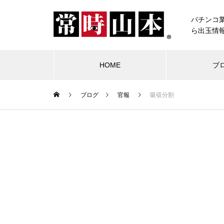
パチンコ
ら出玉情
HOME
ブ
ブログ
官報
吸収分割
ブログ
常時山本
物件視察
競合店試打
中古価格