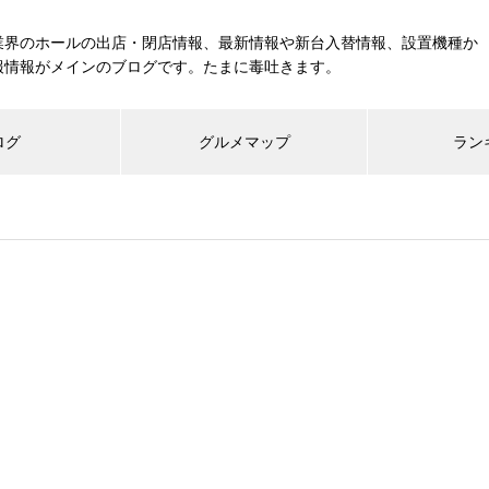
業界のホールの出店・閉店情報、最新情報や新台入替情報、設置機種か
報情報がメインのブログです。たまに毒吐きます。
ログ
グルメマップ
ラン
工事中
グランドクローズ
グランドオープン
展示会報告
市場調査
展示会報告
グル
スマスロ納期決定