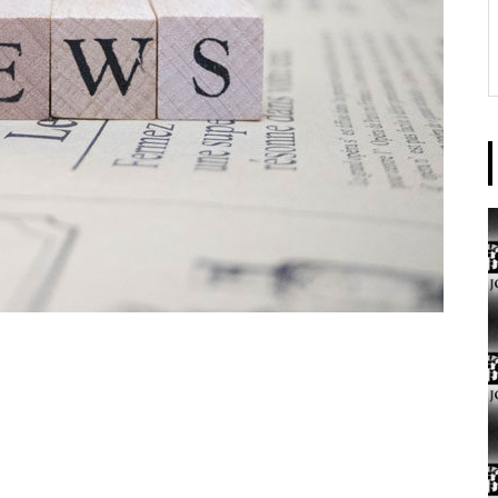
東京イースト様
パンドラ横須賀店様
大王天王台店様