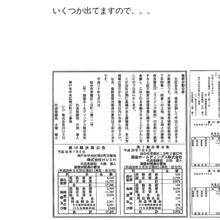
いくつか出てますので。。。
パンドラ横須賀店様
物件視察
物件視察③