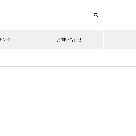
キング
お問い合わせ
リニューアルオープン
内覧会
メ
趣味
無敵スペック！？