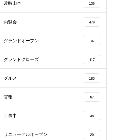
常時山本
136
内覧会
479
グランドオープン
107
物件視察
グランドクローズ
117
グルメ
183
物件視察
官報
67
工事中
48
リニューアルオープン
20